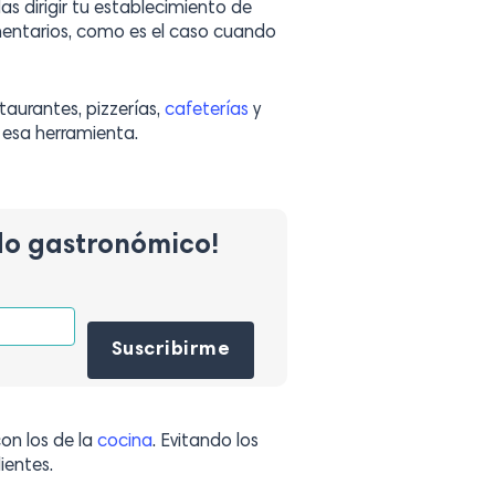
s dirigir tu establecimiento de
entarios, como es el caso cuando
aurantes, pizzerías,
cafeterías
y
n esa herramienta.
do gastronómico!
Por favor, deja este campo vacío.
on los de la
cocina
. Evitando los
ientes.