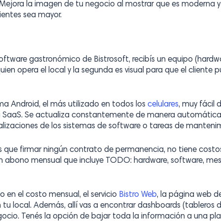
Mejora la imagen de tu negocio al mostrar que es moderna y 
lientes sea mayor.
 software gastronómico de Bistrosoft, recibís un equipo (har
uien opera el local y la segunda es visual para que el cliente 
ma Android, el más utilizado en todos los
celulares
, muy fácil d
 SaaS. Se actualiza constantemente de manera automática e
alizaciones de los sistemas de software o tareas de manteni
s que firmar ningún contrato de permanencia, no tiene costos 
un abono mensual que incluye TODO: hardware, software, mes
o en el costo mensual, el servicio
Bistro Web
, la página web d
 tu local. Además, allí vas a encontrar dashboards (tableros 
cio. Tenés la opción de bajar toda la información a una plan