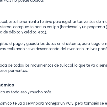
 el POS no puede abarcar.
cal, esta herramienta te sirve para registrar tus ventas de 
sistema, compuesto por un equipo (hardware) y un programa (so
 de débito y crédito, etc.).
stra el pago y guarda los datos en el sistema, para luego emit
e vas realizando se va descontando del inventario, así vos po
da de todos los movimientos de tu local, lo que te va a servir
esos por ventas.
onómico
ico es todo eso y mucho más.
onómico te va a servir para manejar un POS, pero también se 