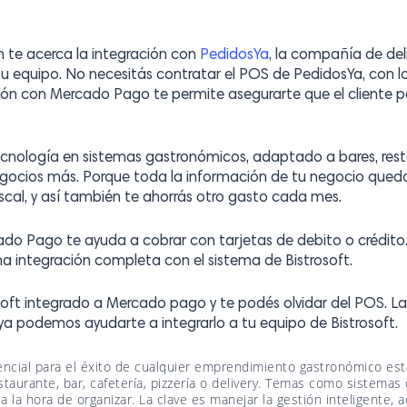
n te acerca la integración con
PedidosYa
, la compañía de del
 tu equipo. No necesitás contratar el POS de PedidosYa, con 
ón con Mercado Pago te permite asegurarte que el cliente pagó
tecnología en sistemas gastronómicos, adaptado a bares, resta
egocios más. Porque toda la información de tu negocio queda
scal, y así también te ahorrás otro gasto cada mes.
cado Pago te ayuda a cobrar con tarjetas de debito o crédito
una integración completa con el sistema de Bistrosoft.
soft integrado a Mercado pago y te podés olvidar del POS. La 
a podemos ayudarte a integrarlo a tu equipo de Bistrosoft.
ncial para el éxito de cualquier emprendimiento gastronómico est
taurante, bar, cafetería, pizzería o delivery. Temas como sistemas
 a la hora de organizar. La clave es manejar la gestión inteligente,