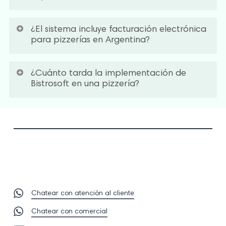
seguimiento con tu propia tienda online, e integrar
las plataformas de delivery para llevar un control
Sí, la comunicación entre sala y cocina se vuelve
desde un solo equipo.
¿El sistema incluye facturación electrónica
más dinámica y reduce errores.
para pizzerías en Argentina?
Sí. Bistrosoft incluye facturación electrónica y
¿Cuánto tarda la implementación de
conciliación automática integrada al punto de
Bistrosoft en una pizzería?
venta. También está disponible
Bistro Facturación
como licencia adicional para funcionalidades
La implementación es ágil. La interfaz es moderna,
fiscales ampliadas, con integración con AFIP/ARCA
intuitiva y pensada para que el equipo pueda
para emitir comprobantes A, B y C directamente
empezar a usarla rápidamente, incluso sin
desde el sistema.
conocimientos técnicos. Bistrosoft incluye soporte y
capacitaciones sin límite desde el primer día. Si
querés más información, podés
contactar a un
asesor
que te orienta según las necesidades de tu
Chatear con atención al cliente
pizzería.
Chatear con comercial