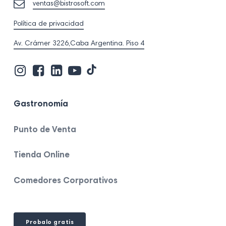
ventas@bistrosoft.com
Política de privacidad
Av. Crámer 3226,Caba Argentina. Piso 4
Visita
Visita
Visita
Visita
Visita
nuestro
nuestro
nuestro
nuestro
nuestro
perfil
perfil
perfil
perfil
perfil
en
en
en
en
en
Gastronomía
Tik
Instagram
Facebook
Linkedin
Youtube
Tok
Punto de Venta
Tienda Online
Comedores Corporativos
Probalo gratis