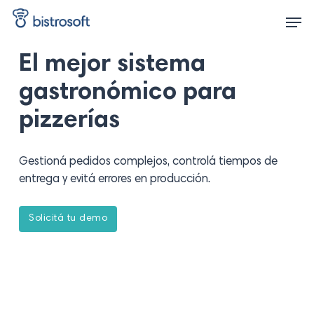
Skip
Men
to
main
content
El mejor sistema
gastronómico para
pizzerías
Gestioná pedidos complejos, controlá tiempos de
entrega y evitá errores en producción.
S
o
l
i
c
i
t
á
t
u
d
e
m
o