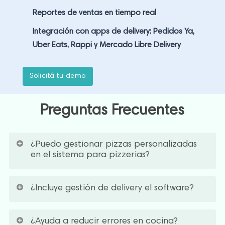
Reportes de ventas en tiempo real
Integración con apps de delivery: Pedidos Ya,
Uber Eats, Rappi y Mercado Libre Delivery
S
o
l
i
c
i
t
á
t
u
d
e
m
o
Preguntas Frecuentes
¿Puedo gestionar pizzas personalizadas
en el sistema para pizzerias?
Sí, podés configurar tamaños, ingredientes y
¿Incluye gestión de delivery el software?
combinaciones fácilmente.
Sí, podés organizar pedidos para entrega y
¿Ayuda a reducir errores en cocina?