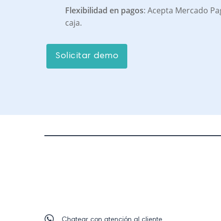
Flexibilidad en pagos
: Acepta Mercado Pa
caja.
S
o
l
i
c
i
t
a
r
d
e
m
o
Chatear con atención al cliente