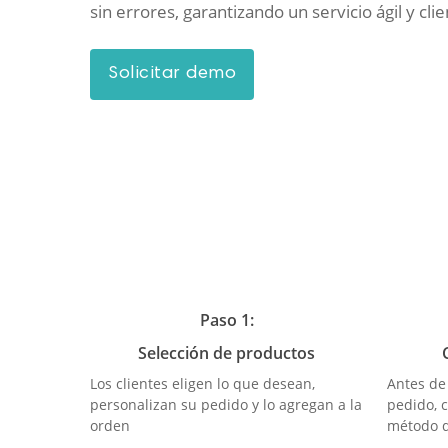
sin errores, garantizando un servicio ágil y cli
S
o
l
i
c
i
t
a
r
d
e
m
o
Paso 1:
Selección de productos
Los clientes eligen lo que desean,
Antes de 
personalizan su pedido y lo agregan a la
pedido, c
orden
método d