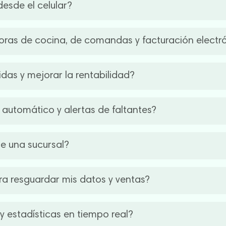
esde el celular?
itando errores y mejorando los tiempos de entrega.
reportes en tiempo real desde tu celular o computadora. Es id
soras de cocina, de comandas y facturación electr
as sin estar físicamente en el local. Dato importante: tenés 
a para la cocina, para la impresión de comandas, y otra par
idas y mejorar la rentabilidad?
es tenemos facturación electrónica, lo que te va a facilitar lo
ontrolar el stock, los costos, las compras y las ventas en tie
k automático y alertas de faltantes?
rsos y mejorás la rentabilidad del negocio con información cla
pasando, te ayudamos a analizar a ver si estás teniendo rob
nvía alertas cuando un producto está por agotarse. Esto evita
e una sucursal?
ción de insumos de forma eficiente.
dés gestionar múltiples locales desde una sola cuenta. Podés 
ra resguardar mis datos y ventas?
quipo para una administración centralizada y segura.
guros, respaldos automáticos y accesos personalizados. Así 
 y estadísticas en tiempo real?
s y asegurando la continuidad de tu operación.