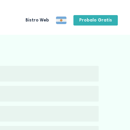
Bistro Web
Probalo Gratis
y el delivery. Te permite tener el control
reportes claros para que podés tomar
rtes automáticos. Así podés controlar
les desde un solo panel de control.
máticamente a la cocina y podés monitorear