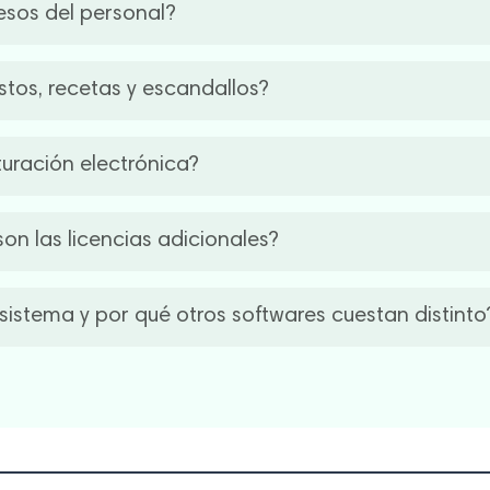
esos del personal?
n funcionamiento óptimo.
 permite asignar roles y niveles de acceso. Podés decidir quién
stos, recetas y escandallos?
didas y fraudes internos dentro de tu operación diaria.
s por plato. Así conocés el margen real de cada preparación, a
turación electrónica?
cisa.
facturar,
permitiendo emitir comprobantes electrónicos según
son las licencias adicionales?
activarse como módulo adicional, según el plan que elijas.
ones básicas del sistema. Las licencias adicionales suman mó
sistema y por qué otros softwares cuestan distinto
armar una solución a medida según tu operación y presupuest
ene dos modelos: compra única o pago mensual.
sual
, lo que incluye actualizaciones, mejoras y soporte conti
aming.