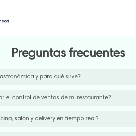
rsos
Preguntas frecuentes
astronómica y para qué sirve?
e centraliza las ventas, el stock, las comandas, la facturación 
 el control de ventas de mi restaurante?
ores, agilizar la atención y mejorar la rentabilidad mediante 
cada venta en tiempo real, organiza los cobros y genera repo
cina, salón y delivery en tiempo real?
oductos más vendidos y tomar decisiones basadas en datos rea
envíos en una sola plataforma. Las comandas se envían auto