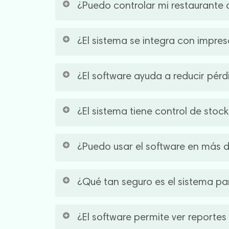
¿Puedo controlar mi restaurante d
el estado de cada pedido en tiempo real, ev
Sí.
Bistrosoft
te permite ver ventas, stock y 
¿El sistema se integra con impre
negocio a distancia y tomar decisiones rápid
información podés verla en tiempo real.
Sí. Siempre recomendamos dos impresoras: un
¿El software ayuda a reducir pérd
comandas y tickets fiscales. En los tres país
Sí. Un buen
software gastronómico
permite c
¿El sistema tiene control de stoc
fugas de dinero a tiempo, optimizás los recu
de que te falta plata y no sabés qué anda 
Sí, se actualiza el stock con cada venta y e
¿Puedo usar el software en más d
compras de emergencia y mejora la planifica
Sí. Con nuestro
software para restaurante
po
¿Qué tan seguro es el sistema pa
las operaciones y asignar permisos a cada e
Protegemos tu información con servidores se
¿El software permite ver reportes
pueda ver o editar datos, reduciendo riesgo