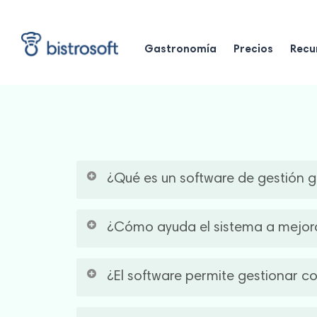
Skip
to
main
Gastronomía
Precios
Recu
content
¿Qué es un software de gestión g
Un
software gastronómico
es una solución qu
¿Cómo ayuda el sistema a mejorar
administrativo de tu restaurante, reducir err
decisiones basadas en datos.
Un buen
software para restaurante
registra 
¿El software permite gestionar co
ingresos, detectar pérdidas, analizar los pr
Sí. Nuestro
sistema
integra salón, cocina y 