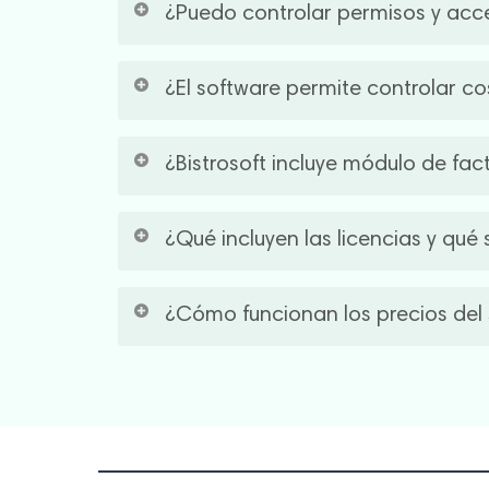
¿Puedo controlar permisos y acc
valida su compatibilidad para garantizar u
Sí. Lleva un control de horario del personal y
¿El software permite controlar co
modifica los precios, reduciendo errores, pér
Sí. Podés cargar recetas, escandallos y costo
¿Bistrosoft incluye módulo de fac
rentabilidad de tu carta con información pre
Sí. Bistrosoft funciona como
programa para 
¿Qué incluyen las licencias y qué 
facturación puede incluirse en tu licencia o 
Las licencias de
Bistrosoft
incluyen las funci
¿Cómo funcionan los precios del 
Autoservicio, Móvil o Salón, permitiéndote 
Generalmente, un
software gastronómico
ti
suscripción men
Nosotros trabajamos con
mensual y listo, igual que un servicio de stre