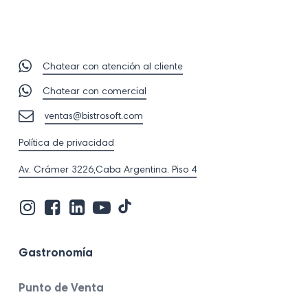
Chatear con atención al cliente
Chatear con comercial
ventas@bistrosoft.com
Política de privacidad
Av. Crámer 3226,Caba Argentina. Piso 4
Visita
Visita
Visita
Visita
Visita
nuestro
nuestro
nuestro
nuestro
nuestro
perfil
perfil
perfil
perfil
perfil
en
en
en
en
en
Gastronomía
Tik
Instagram
Facebook
Linkedin
Youtube
Tok
Punto de Venta