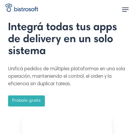
Skip
Men
to
main
content
Integrá todas tus apps
de delivery en un solo
sistema
Unificá pedidos de múltiples plataformas en una sola
operación, manteniendo el control, el orden y la
eficiencia sin duplicar tareas.
P
r
o
b
a
l
o
g
r
a
t
i
s