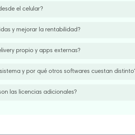
cada venta en tiempo real, organiza los cobros y genera repo
esde el celular?
tos más vendidos y tomar decisiones basadas en datos reales 
el stock y los reportes en tiempo real desde tu celular o compu
idas y mejorar la rentabilidad?
y tomar decisiones rápidas sin tener que estar físicamente en
ión se sincronice en tiempo real.
lar el stock, los costos, las compras y las ventas en tiempo
elivery propio y apps externas?
 y potenciar la rentabilidad del negocio con información clara
do, te ayudamos a analizar la situación para detectar posibl
ery integral para restaurantes, unificando los pedidos propio
sistema y por qué otros softwares cuestan distinto
 la operación y optimiza los tiempos de despacho sin necesidad
enta con dos modalidades: compra de licencia única o abon
son las licencias adicionales?
uye actualizaciones, mejoras de sistema y soporte técnico pe
o; funciona bajo la misma lógica que un servicio de streaming.
ciones básicas del sistema. Las licencias adicionales suman m
iéndote armar una solución a medida de acuerdo con tu opera