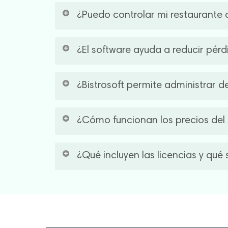
Un buen software para restaurantes registra 
¿Puedo controlar mi restaurante d
ingresos, detectar mermas, analizar los pla
Bistrosoft te permite visualizar las ventas, 
¿El software ayuda a reducir pérd
necesitan supervisar su negocio a distancia 
estar conectado a Wi-Fi para que la informac
Un buen software gastronómico permite contro
¿Bistrosoft permite administrar d
fugas de dinero a tiempo, optimizar recursos
faltantes de caja y no sabés qué está pasan
Bistrosoft funciona como un sistema de deliv
¿Cómo funcionan los precios del 
interfaz. Esto evita errores, centraliza toda
Generalmente, un software gastronómico cu
¿Qué incluyen las licencias y qué 
modelo de suscripción mensual, lo cual incl
equipamiento, activás el plan mensual y list
Las licencias de Bistrosoft incluyen las fun
Autoservicio, Versión Móvil o Salón, permit