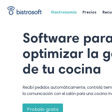
Skip
to
main
Gastronomía
Precios
Recu
content
Software par
optimizar la g
de tu cocina
Recibí pedidos automáticamente, controlá tiem
la comunicación con el salón para una cocina má
P
r
o
b
a
l
o
g
r
a
t
i
s