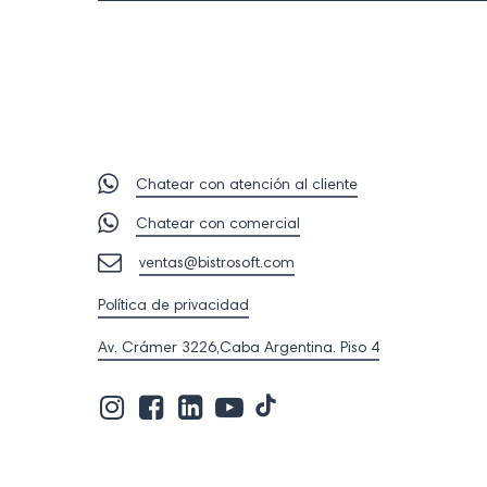
Chatear con atención al cliente
Chatear con comercial
ventas@bistrosoft.com
Política de privacidad
Av. Crámer 3226,Caba Argentina. Piso 4
Visita
Visita
Visita
Visita
Visita
nuestro
nuestro
nuestro
nuestro
nuestro
perfil
perfil
perfil
perfil
perfil
en
en
en
en
en