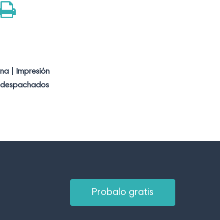
ina | Impresión
s despachados
P
r
o
b
a
l
o
g
r
a
t
i
s