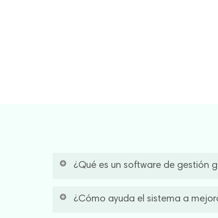
Estamos en México
Argentina, Uruguay
Conocé que opciones tenemos para vos.
¿Qué es un software de gestión g
Un software gastronómico es una solución que 
¿Cómo ayuda el sistema a mejorar
administrativo de un restaurante, reducir err
basada en datos.