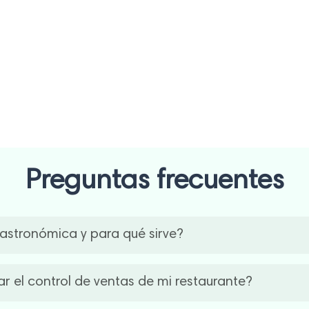
,
 y España.
Preguntas frecuentes
astronómica y para qué sirve?
centraliza las ventas, el stock, las comandas, la facturación y 
 el control de ventas de mi restaurante?
ores, agilizar la atención y potenciar la rentabilidad mediante