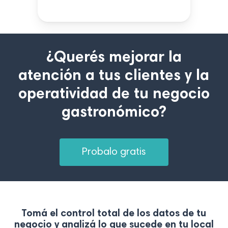
¿Querés mejorar la
atención a tus clientes y la
operatividad de tu negocio
gastronómico?
P
r
o
b
a
l
o
g
r
a
t
i
s
Tomá el control total de los datos de tu
negocio y analizá lo que sucede en tu local