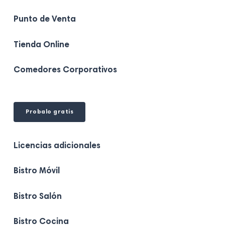
Tik
Instagram
Facebook
Linkedin
Youtube
Tok
Punto de Venta
Tienda Online
Comedores Corporativos
Probalo gratis
Licencias adicionales
Bistro Móvil
Bistro Salón
Bistro Cocina