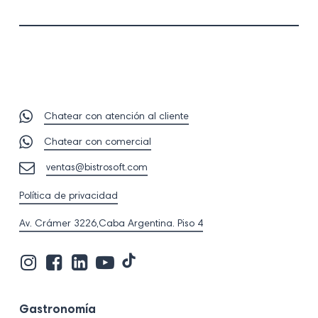
Chatear con atención al cliente
Chatear con comercial
ventas@bistrosoft.com
Política de privacidad
Av. Crámer 3226,Caba Argentina. Piso 4
Visita
Visita
Visita
Visita
Visita
nuestro
nuestro
nuestro
nuestro
nuestro
perfil
perfil
perfil
perfil
perfil
en
en
en
en
en
Gastronomía