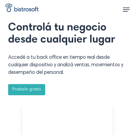
Skip
Men
to
main
content
Controlá tu negocio
desde cualquier lugar
Accedé a tu back office en tiempo real desde
cualquier dispositivo y analizá ventas, movimientos y
desempeño del personal.
P
r
o
b
a
l
o
g
r
a
t
i
s