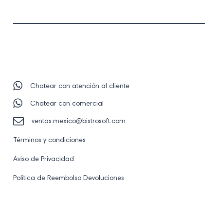
Chatear con atención al cliente
Chatear con comercial
ventas.mexico@bistrosoft.com
Términos y condiciones
Aviso de Privacidad
Política de Reembolso Devoluciones
Visita
Visita
Visita
Visita
Visita
nuestro
nuestro
nuestro
nuestro
nuestro