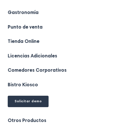
perfil
perfil
perfil
perfil
perfil
en
en
en
en
en
Gastronomía
Tik
Instagram
Facebook
Linkedin
Youtube
Tok
Punto de venta
Tienda Online
Licencias Adicionales
Comedores Corporativos
Bistro Kiosco
Solicitar demo
Otros Productos