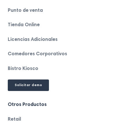
Instagram
Facebook
Linkedin
Youtube
Tok
Punto de venta
Tienda Online
Licencias Adicionales
Comedores Corporativos
Bistro Kiosco
Solicitar demo
Otros Productos
Retail