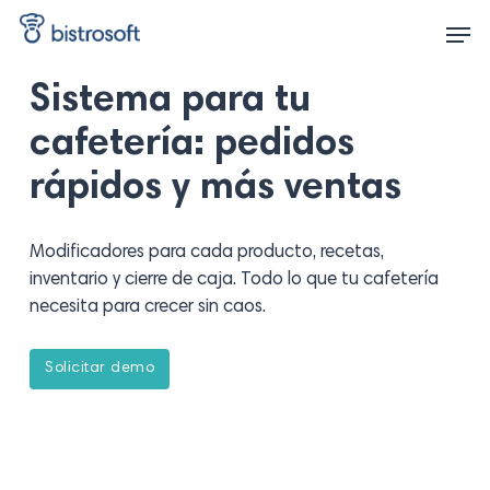
Skip
Men
to
main
content
Sistema para tu
cafetería: pedidos
rápidos y más ventas
Modificadores para cada producto, recetas,
inventario y cierre de caja. Todo lo que tu cafetería
necesita para crecer sin caos.
S
o
l
i
c
i
t
a
r
d
e
m
o