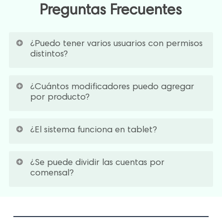
Preguntas Frecuentes
¿Puedo tener varios usuarios con permisos
distintos?
Sí. Puedes crear roles: barista, cajero, supervisor.
¿Cuántos modificadores puedo agregar
Cada uno ve y puede hacer solo lo que le
por producto?
corresponde.
Sin límite. Puedes crear grupos de modificadores,
¿El sistema funciona en tablet?
tipo de leche, nivel de azúcar, extras y asignarlos a
uno o varios productos. Cada opción puede tener o
Perfectamente. Bistrosoft está optimizado para
no un costo adicional.
¿Se puede dividir las cuentas por
tablets Android e iPad, ideal para mostrador o para
comensal?
tomar pedidos en mesa.
Sí, permite dividir cuentas y gestionar consumos por
cliente o mesa.