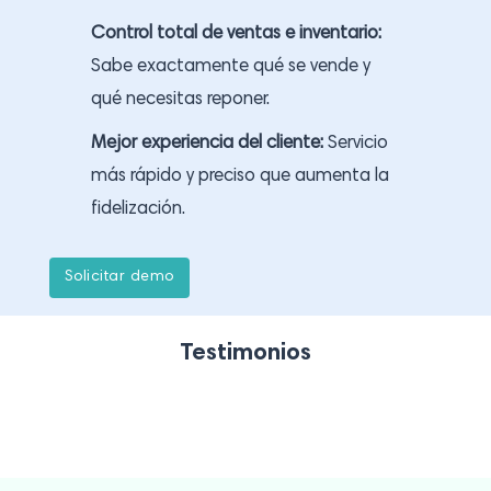
Control total de ventas e inventario:
Sabe exactamente qué se vende y
qué necesitas reponer.
Mejor experiencia del cliente:
Servicio
más rápido y preciso que aumenta la
fidelización.
S
o
l
i
c
i
t
a
r
d
e
m
o
Testimonios