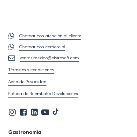
Chatear con atención al cliente
Chatear con comercial
ventas.mexico@bistrosoft.com
Términos y condiciones
Aviso de Privacidad
Política de Reembolso Devoluciones
Visita
Visita
Visita
Visita
Visita
nuestro
nuestro
nuestro
nuestro
nuestro
perfil
perfil
perfil
perfil
perfil
en
en
en
en
en
Gastronomía
Tik