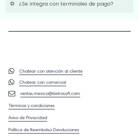
¿Se integra con terminales de pago?
ventas, descuentos, cancelaciones y propinas de
forma individual en cualquier momento.
Nos integramos con terminales como Mercado
Pago y Clip. Cobro con tarjeta directo desde el
sistema, sin doble captura.
Chatear con atención al cliente
Chatear con comercial
ventas.mexico@bistrosoft.com
Términos y condiciones
Aviso de Privacidad
Política de Reembolso Devoluciones