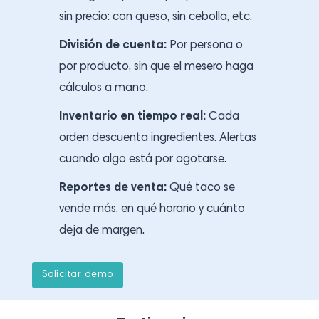
sin precio: con queso, sin cebolla, etc.
División de cuenta:
Por persona o
por producto, sin que el mesero haga
cálculos a mano.
Inventario en tiempo real:
Cada
orden descuenta ingredientes. Alertas
cuando algo está por agotarse.
Reportes de venta:
Qué taco se
vende más, en qué horario y cuánto
deja de margen.
S
o
l
i
c
i
t
a
r
d
e
m
o