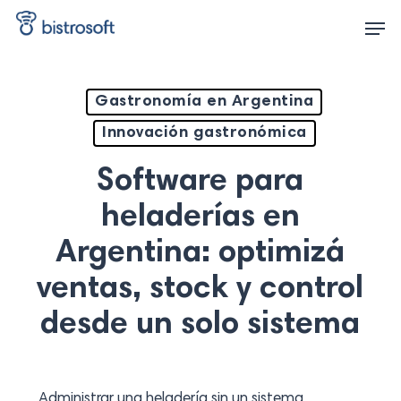
Skip
Men
to
main
content
Gastronomía en Argentina
Innovación gastronómica
Software para
heladerías en
Argentina: optimizá
ventas, stock y control
desde un solo sistema
Administrar una heladería sin un sistema