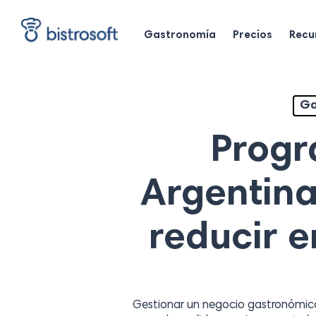
Skip
to
Gastronomía
Precios
Recu
main
content
Ga
Progr
Argentina
reducir e
Gestionar un negocio gastronómico