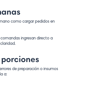
manas
 a mano como cargar pedidos en
 comandas ingresan directo a
claridad.
e porciones
, errores de preparación o insumos
a a: