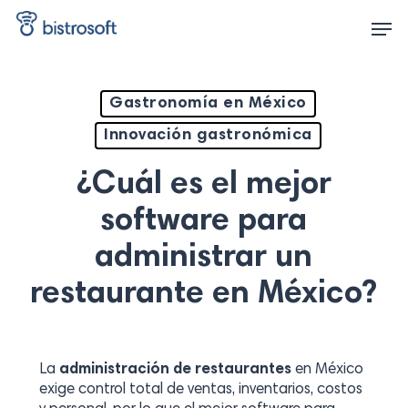
Skip
Men
to
main
content
Gastronomía en México
Innovación gastronómica
¿Cuál es el mejor
software para
administrar un
restaurante en México?
La
administración de restaurantes
en México
exige control total de ventas, inventarios, costos