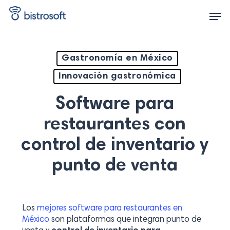
Skip
Men
to
main
content
Gastronomía en México
Innovación gastronómica
Software para
restaurantes con
control de inventario y
punto de venta
Los
mejores software para restaurantes en
México
son plataformas que integran punto de