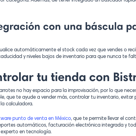
por categoría. Además, de tener integrado un buscador rápido
ntegración con una báscula 
ctualice automáticamente el stock cada vez que vendes o rec
caducidad y niveles bajos de inventario para que nunca te fal
rolar tu tienda con Bist
arrotes no hay espacio para la improvisación, por lo que nec
e, que te ayude a vender más, controlar tu inventario, evitar
 la calculadora.
tware punto de venta en México
, que te permite llevar el con
 reportes automáticos, facturación electrónica integrada y to
es experto en tecnología.