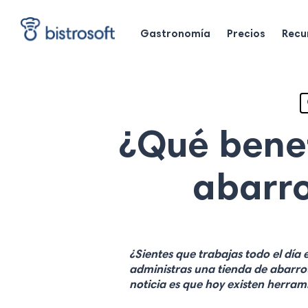
Skip
to
Gastronomía
Precios
Recu
main
content
¿Qué benef
abarro
¿Sientes que trabajas todo el dí
administras una tienda de abarro
noticia es que hoy existen herram