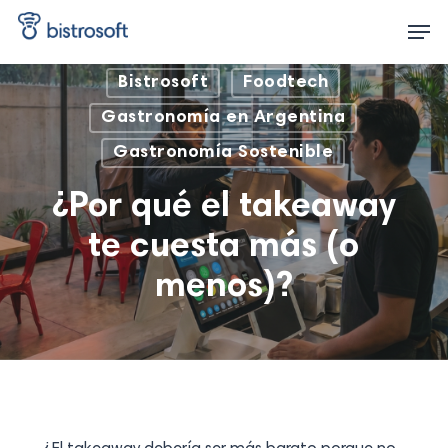
Skip
Men
to
main
content
Bistrosoft
Foodtech
Gastronomía en Argentina
Gastronomía Sostenible
¿Por qué el takeaway
te cuesta más (o
menos)?