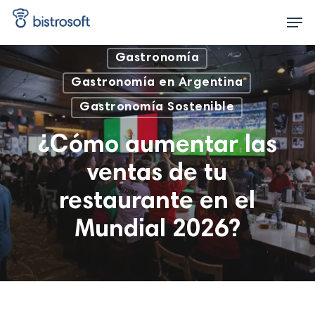
Skip
Men
to
main
content
Gastronomía
Gastronomía en Argentina
Gastronomía Sostenible
¿Cómo aumentar las
ventas de tu
restaurante en el
Mundial 2026?