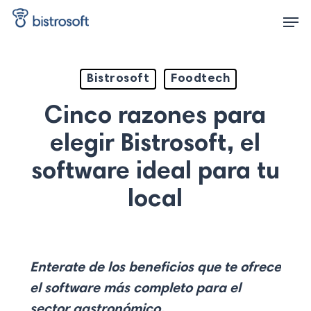
Skip
Men
to
main
content
Bistrosoft
Foodtech
Cinco razones para
elegir Bistrosoft, el
software ideal para tu
local
Enterate de los beneficios que te ofrece
el software más completo para el
sector gastronómico.