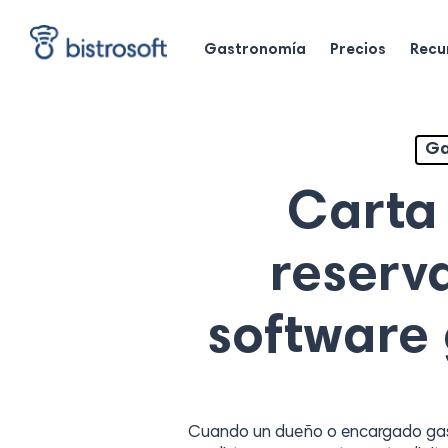
Skip
to
Gastronomía
Precios
Recu
main
content
Ga
Carta 
reserva
software
Cuando un dueño o encargado gast