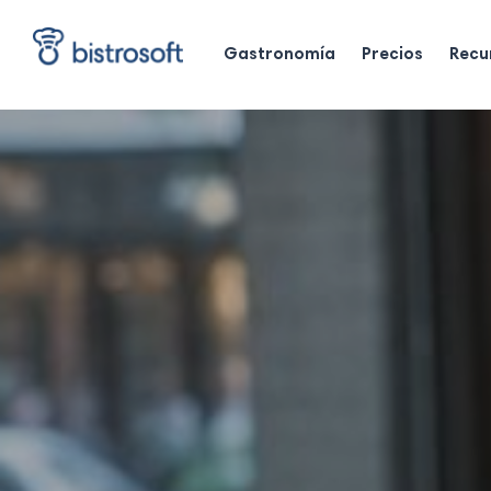
Skip
to
Gastronomía
Precios
Recu
main
content