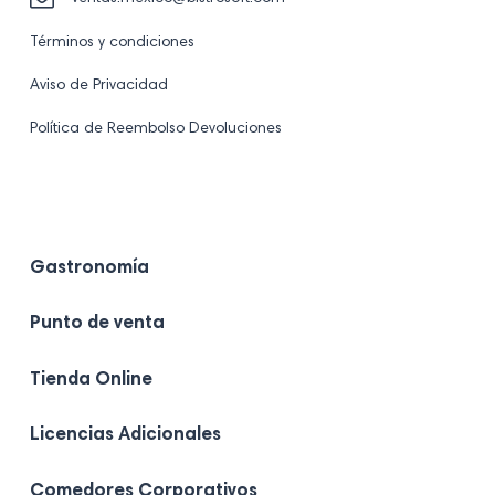
Términos y condiciones
Aviso de Privacidad
Política de Reembolso Devoluciones
Visita
Visita
Visita
Visita
Visita
nuestro
nuestro
nuestro
nuestro
nuestro
perfil
perfil
perfil
perfil
perfil
en
en
en
en
en
Gastronomía
Tik
Instagram
Facebook
Linkedin
Youtube
Tok
Punto de venta
Tienda Online
Licencias Adicionales
Comedores Corporativos