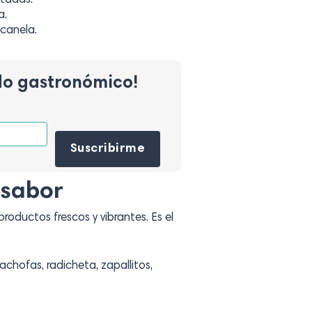
stadas.
a.
canela.
do gastronómico!
Por favor, deja este campo vacío.
 sabor
roductos frescos y vibrantes. Es el
cachofas, radicheta, zapallitos,