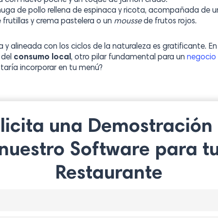
lla con huevo poché y un toque de jamón crudo.
huga de pollo rellena de espinaca y ricota, acompañada de u
 frutillas y crema pastelera o un
mousse
de frutos rojos.
y alineada con los ciclos de la naturaleza es gratificante. E
 del
consumo local
, otro pilar fundamental para un
negocio
taría incorporar en tu menú?
licita una Demostración
nuestro Software para t
Restaurante