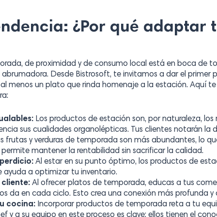
endencia: ¿Por qué adaptar 
rada, de proximidad y de consumo local está en boca de t
abrumadora. Desde Bistrosoft, te invitamos a dar el primer pa
l menos un plato que rinda homenaje a la estación. Aquí te
ra:
ualables:
Los productos de estación son, por naturaleza, lo
cia sus cualidades organolépticas. Tus clientes notarán la d
s frutas y verduras de temporada son más abundantes, lo que
permite mantener la rentabilidad sin sacrificar la calidad.
perdicio:
Al estar en su punto óptimo, los productos de estac
e ayuda a optimizar tu inventario.
cliente:
Al ofrecer platos de temporada, educas a tus come
nos da en cada ciclo. Esto crea una conexión más profunda y
u cocina:
Incorporar productos de temporada reta a tu equip
hef y a su equipo en este proceso es clave; ellos tienen el con