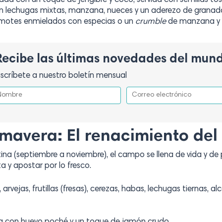
a con un toque de jengibre y coco, servida con semillas to
 lechugas mixtas, manzana, nueces y un aderezo de granad
amotes enmielados con especias o un
crumble
de manzana y 
Recibe las últimas novedades del mun
scríbete a nuestro boletín mensual
imavera: El renacimiento del
na (septiembre a noviembre), el campo se llena de vida y de p
a y apostar por lo fresco.
arvejas, frutillas (fresas), cerezas, habas, lechugas tiernas, al