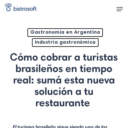
Skip
Men
to
main
content
Gastronomía en Argentina
Industria gastronómica
Cómo cobrar a turistas
brasileños en tiempo
real: sumá esta nueva
solución a tu
restaurante
El turismo brasileño sigue siendo uno de los