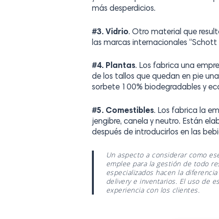
más desperdicios.
#3. Vidrio
. Otro material que result
las marcas internacionales “Schott
#4. Plantas
. Los fabrica una empre
de los tallos que quedan en pie un
sorbete 100% biodegradables y ecol
#5. Comestibles
. Los fabrica la e
jengibre, canela y neutro. Están e
después de introducirlos en las beb
Un aspecto a considerar como ese
emplee para la gestión de todo res
especializados hacen la diferencia
delivery e inventarios. El uso de 
experiencia con los clientes.