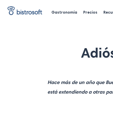
Skip
to
Gastronomía
Precios
Recu
main
content
Adiós
H
ace más de un año que Buen
está extendiendo a otras par