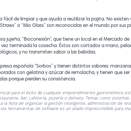
a fácil de limpiar y que ayuda a reutilizar la pajita. No existen
 Straws” o “Mio Glass” son reconocidas en el mundo por sus p
sa jujeña, “Bioconexión”, que tiene un local en el Mercado d
a vez terminada la cosecha. Éstos son cortados a mano, pelad
ógicos, y no transmiten sabor a las bebidas.
mpresa española “Sorbos” y tienen distintos sabores: manzana, l
laborados con gelatina y azúcar de remolacha, y tienen que 
idas porque pierden su consistencia.
ncial para el éxito de cualquier emprendimiento gastronómico est
taurante, bar, cafetería, pizzería o delivery. Temas como sistemas
 a la hora de organizar la gestión inteligente, administración de r
estas herramientas de software es un aliado imprescindible para max