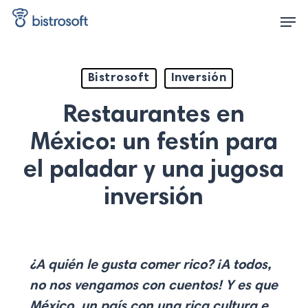
Skip
Men
to
main
content
Bistrosoft
Inversión
Restaurantes en
México: un festín para
el paladar y una jugosa
inversión
¿A quién le gusta comer rico? ¡A todos,
no nos vengamos con cuentos! Y es que
México, un país con una rica cultura e