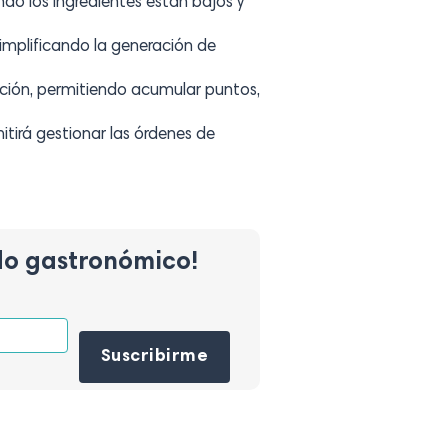
do los ingredientes están bajos y
implificando la generación de
zación, permitiendo acumular puntos,
tirá gestionar las órdenes de
do gastronómico!
Por favor, deja este campo vacío.