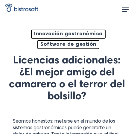
Skip
Men
to
main
content
Innovación gastronómica
Software de gestión
Licencias adicionales:
¿El mejor amigo del
camarero o el terror del
bolsillo?
Seamos honestos: meterse en el mundo de los
sistemas gastronómicos puede generarte un