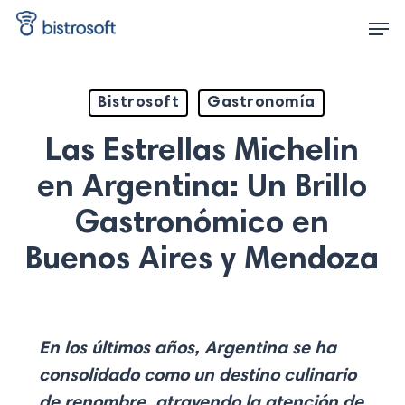
Skip
Men
to
main
content
Bistrosoft
Gastronomía
Las Estrellas Michelin
en Argentina: Un Brillo
Gastronómico en
Buenos Aires y Mendoza
En los últimos años, Argentina se ha
consolidado como un destino culinario
de renombre, atrayendo la atención de