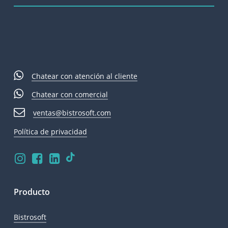
Chatear con atención al cliente
Chatear con comercial
ventas@bistrosoft.com
Política de privacidad
Visita
Visita
Visita
Visita
nuestro
nuestro
nuestro
nuestro
perfil
perfil
perfil
perfil
en
en
en
en
Producto
Tik
Instagram
Facebook
Linkedin
Tok
Bistrosoft