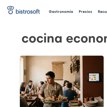
Skip
to
main
Gastronomía
Precios
Recu
content
cocina econo