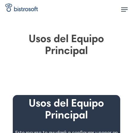
Skip
Men
to
main
content
Usos del Equipo
Principal
Usos del Equipo
Principal