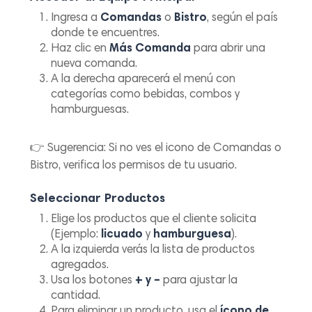
Ingresa a
Comandas
o
Bistro
, según el país
donde te encuentres.
Haz clic en
Más Comanda
para abrir una
nueva comanda.
A la derecha aparecerá el menú con
categorías como bebidas, combos y
hamburguesas.
👉
Sugerencia:
Si no ves el icono de Comandas o
Bistro, verifica los permisos de tu usuario.
Seleccionar Productos
Elige los productos que el cliente solicita
(Ejemplo:
licuado
y
hamburguesa
).
A la izquierda verás la lista de productos
agregados.
Usa los botones
+ y –
para ajustar la
cantidad.
Para eliminar un producto, usa el
ícono de