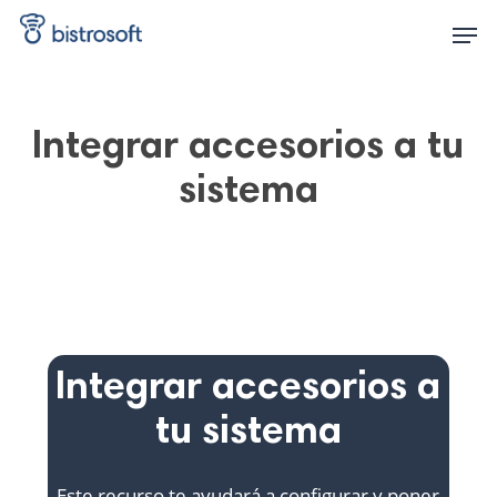
Skip
Men
to
main
content
Integrar accesorios a tu
sistema
Integrar accesorios a
tu sistema
Este recurso te ayudará a configurar y poner