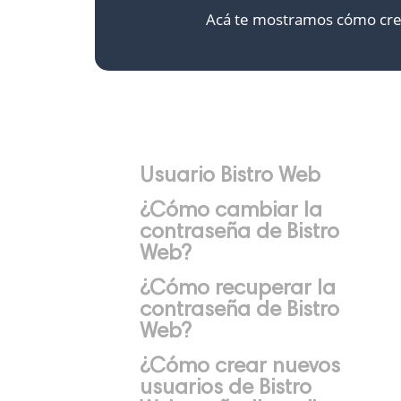
Acá te mostramos cómo crear 
Usuario Bistro Web
¿Cómo cambiar la
contraseña de Bistro
Web?
¿Cómo recuperar la
contraseña de Bistro
Web?
¿Cómo crear nuevos
usuarios de Bistro