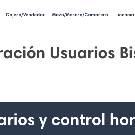
Cajero/Vendedor
Mozo/Mesero/Camarero
Licenci
ación Usuarios B
rios y control ho