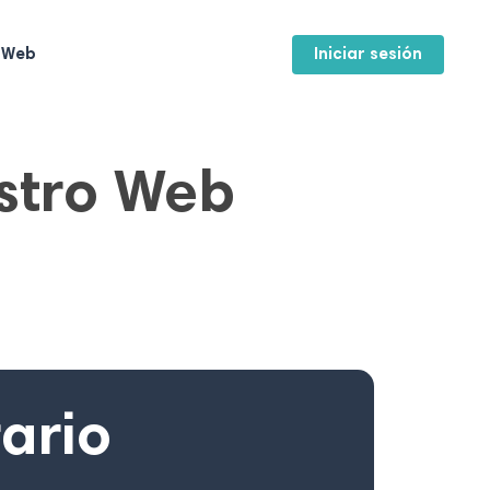
a Web
Iniciar sesión
istro Web
rario